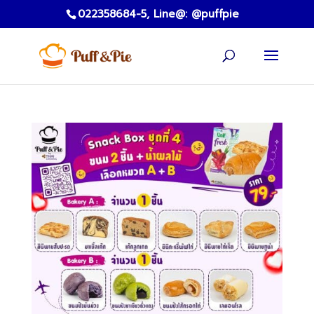
022358684-5,
Line@: @puffpie