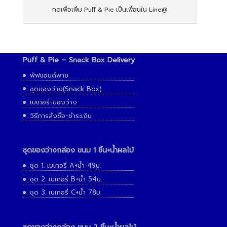
กดเพื่อเพิ่ม Puff & Pie เป็นเพื่อนใน Line@
Puff & Pie – Snack Box Delivery
พัฟแอนด์พาย
ชุดของว่าง(Snack Box)
เบเกอรี่-ของว่าง
วิธีการสั่งซื้อ-ชำระเงิน
ชุดของว่างกล่อง ขนม 1 ชิ้น+น้ำผลไม้
ชุด 1. เบเกอรี่ A+น้ำ 49บ.
ชุด 2. เบเกอรี่ B+น้ำ 54บ.
ชุด 3. เบเกอรี่ C+น้ำ 78บ.