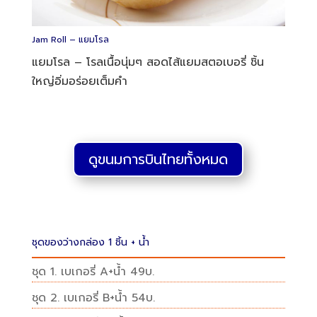
Jam Roll – แยมโรล
แยมโรล – โรลเนื้อนุ่มๆ สอดไส้แยมสตอเบอรี่ ชิ้น
ใหญ่อิ่มอร่อยเต็มคำ
ดูขนมการบินไทยทั้งหมด
ชุดของว่างกล่อง 1 ชิ้น + น้ำ
ชุด 1. เบเกอรี่ A+น้ำ 49บ.
ชุด 2. เบเกอรี่ B+น้ำ 54บ.