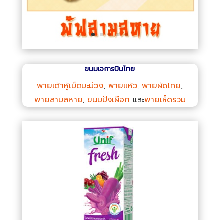
ขนมเจการบินไทย
พายเต้าหู้เม็ดมะม่วง
,
พายแห้ว
,
พายผัดไทย
,
พายสามสหาย
,
ขนมปังเผือก
และ
พายเห็ดรวม