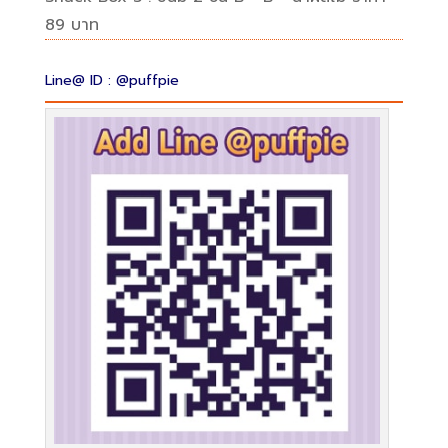
89 บาท
Line@ ID : @puffpie