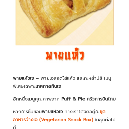
พายแห้วเจ
– พายเจสอดไส้แห้ว และกะหล่ำปลี เมนู
พิเศษเฉพาะ
เทศกาลกินเจ
อีกหนึ่งเมนูคุณภาพจาก
Puff & Pie
ครัวการบินไทย
หากใครชื่นชอบ
พายแห้วเจ
ทางเราได้จัดอยู่ใน
ชุด
อาหารว่างเจ
(Vegetarian Snack Box)
ในชุดต่อไป
นี้