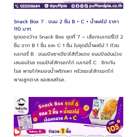
Snack Box 7 : ขนม 2 ชิ้น B + C + น้ำผลไม้ ราคา
110 บาท
ชุดของว่าง Snack Box ชุดที่ 7 – เลือกเบเกอรี่ได้ 2
ชิ้น จาก B 1 ชิ้น และ C 1 ชิ้น ในชุดมีน้ำผลไม้ 1 ถ้วย
เบเกอรี่ B : ขนมปังชาเขียวไส้ถั่วแดง ขนมปังมันม่วง
เลมอนโรล ขนมปังไส้กรอกไก่ เบเกอรี่ C : ชิกเก้น
โรล พายไก่หยองน้ำพริกเผา ครัวซองไส้กรอกไก่
พายลูกตาล ซอสเซสโรล...