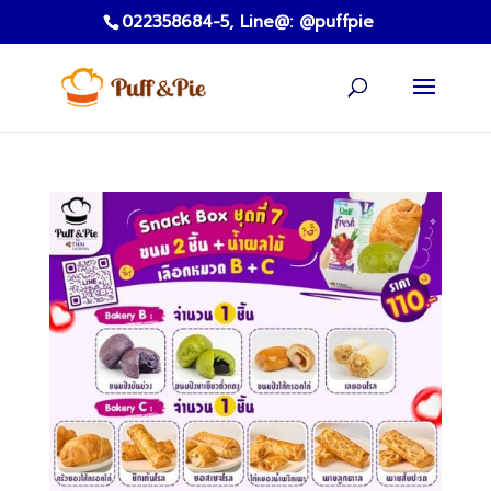
022358684-5,
Line@: @puffpie