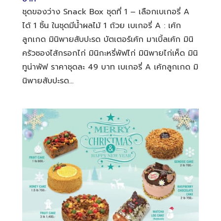
ชุดของว่าง Snack Box ชุดที่ 1 – เลือกเบเกอรี่ A
ได้ 1 ชิ้น ในชุดมีน้ำผลไม้ 1 ถ้วย เบเกอรี่ A : เค้ก
ลูกเกด มินิพายสับปะรด บัตเตอร์เค้ก มาเบิ้ลเค้ก มินิ
ครัวซองไส้กรอกไก่ มินิกะหรี่พัฟไก่ มินิพายไก่เห็ด มินิ
ทูน่าพัฟ ราคาชุดละ 49 บาท เบเกอรี่ A เค้กลูกเกด มิ
นิพายสับปะรด...