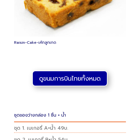
Raisin-Cake-เค้กลูกเกด
ดูขนมการบินไทยทั้งหมด
ชุดของว่างกล่อง 1 ชิ้น + น้ำ
ชุด 1. เบเกอรี่ A+น้ำ 49บ.
ชุด 2. เบเกอรี่ B+น้ำ 54บ.