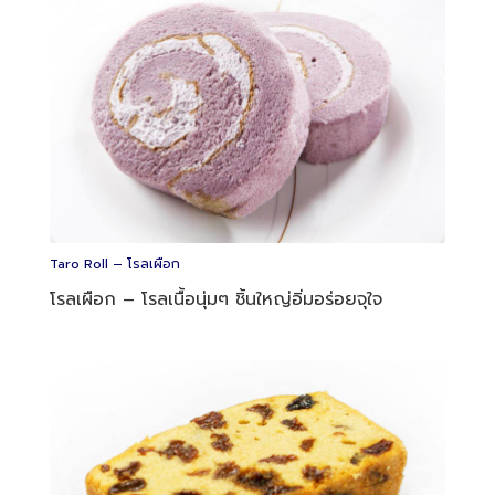
Taro Roll – โรลเผือก
โรลเผือก – โรลเนื้อนุ่มๆ ชิ้นใหญ่อิ่มอร่อยจุใจ