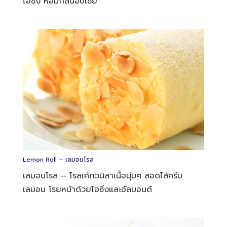
ไอซิ่ง หอมกลิ่นอบเชย
Lemon Roll – เลมอนโรล
เลมอนโรล – โรลเค้กวนิลาเนื้อนุ่มๆ สอดไส้ครีม
เลมอน โรยหน้าด้วยไอซิ่งและอัลมอนด์