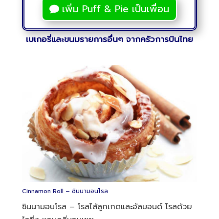
เพิ่ม Puff & Pie เป็นเพื่อน
เบเกอรี่และขนมรายการอื่นๆ จากครัวการบินไทย
Cinnamon Roll – ซินนามอนโรล
ซินนามอนโรล – โรลไส้ลูกเกดและอัลมอนด์ โรลด้วย